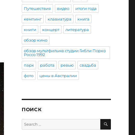
Путешествия
видео
итоги года
кемпинг
клавиатура
книга
книги
концерт
литература
обзор кино
обзор мультфильма студии Гибли Порко
Россо 1992
парк
работа
ревью
свадьба
фото
цены в Австралии
ПОИСК
SEARCH
Search
for: