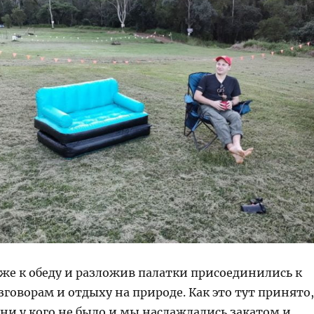
же к обеду и разложив палатки присоединились к
оворам и отдыху на природе. Как это тут принято,
ни у кого не было и мы наслаждались закатом и