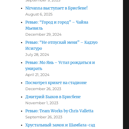
September 9, 2025
Nirvanna выступает в Брисбене!
August 6, 2025
Ревью: “Город и город” – Чайна
Мьевиль
December 29, 2024
Ревью: “Не отпускай меня” – Кадзуо
Исигуро
July 28, 2024
Ревью: Мо Янь – Устал рождаться и
умирать
April 21, 2024
Посмотрел крикет на стадионе
December 26, 2023
Дмитрий Быков в Брисбене
November 1, 2023
Ревью: Team Works by Chris Valletta
September 26, 2023
Хрустальный замок и Шамбала-сад