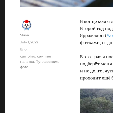
В конце мая я
Второй год по
Author
Slava
Яррамалон (
Ya
Posted
July 1, 2022
фотками, отдох
on
Categories
Блог
Tags
camping
,
кемпинг
,
В этот раз я по
палатка
,
Путешествия
,
подберёт меня 
фото
и не долго, чу
проходит ещё 