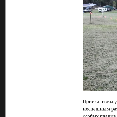
Приехали мы у
неспешным разг
особых планов 