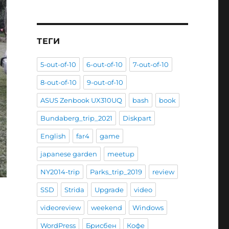
ТЕГИ
5-out-of-10
6-out-of-10
7-out-of-10
8-out-of-10
9-out-of-10
ASUS Zenbook UX310UQ
bash
book
Bundaberg_trip_2021
Diskpart
English
far4
game
japanese garden
meetup
NY2014-trip
Parks_trip_2019
review
SSD
Strida
Upgrade
video
videoreview
weekend
Windows
WordPress
Брисбен
Кофе