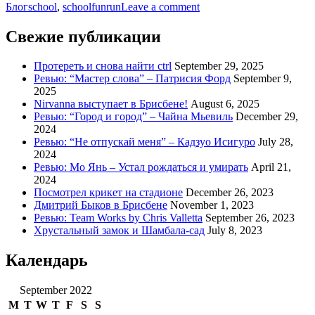
Tags
on
Блог
school
,
schoolfunrun
Leave a comment
School
Фестиваль
fun
красок
Свежие публикации
run”
в
школе
Протереть и снова найти ctrl
September 29, 2025
–
Ревью: “Мастер слова” – Патрисия Форд
September 9,
School
2025
fun
Nirvanna выступает в Брисбене!
August 6, 2025
run
Ревью: “Город и город” – Чайна Мьевиль
December 29,
2024
Ревью: “Не отпускай меня” – Кадзуо Исигуро
July 28,
2024
Ревью: Мо Янь – Устал рождаться и умирать
April 21,
2024
Посмотрел крикет на стадионе
December 26, 2023
Дмитрий Быков в Брисбене
November 1, 2023
Ревью: Team Works by Chris Valletta
September 26, 2023
Хрустальный замок и Шамбала-сад
July 8, 2023
Календарь
September 2022
M
T
W
T
F
S
S