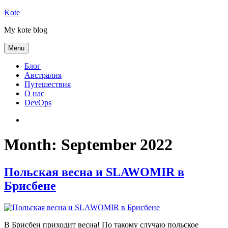
Skip
Kote
to
My kote blog
content
Menu
Блог
Австралия
Путешествия
О нас
DevOps
Австралия
Month:
September 2022
Польская весна и SLAWOMIR в
Брисбене
В Брисбен приходит весна! По такому случаю польское