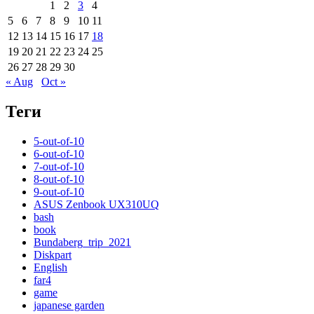
1
2
3
4
5
6
7
8
9
10
11
12
13
14
15
16
17
18
19
20
21
22
23
24
25
26
27
28
29
30
« Aug
Oct »
Теги
5-out-of-10
6-out-of-10
7-out-of-10
8-out-of-10
9-out-of-10
ASUS Zenbook UX310UQ
bash
book
Bundaberg_trip_2021
Diskpart
English
far4
game
japanese garden