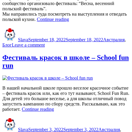
сообщество организовало фестиваль: “Весна, весенний
польский фестиваль”.
Мы направились туда посмотреть на выступления и отведать
“Польская
польской кухни.
Continue reading
весна
Author
Posted
Categories
и
on
SLAWOMIR
Slava
September 18, 2022
September 18, 2022
Австралия
,
в
on
Блог
Leave a comment
Брисбене”
Польская
весна
Фестиваль красок в школе – School fun
и
run
SLAWOMIR
в
Брисбене
В нашей начальной школе прошло веселое красочное событие
– фестиваль красок или, как его тут называют, School Fun Run.
Для детей это большое веселье, а для школы отличный повод
запустить кампанию по сбору средств. Рассказываю, как это
“Фестиваль
работает.
Continue reading
красок
Author
Posted
Categories
в
on
школе
Slava
September 3, 2022
September 3, 2022
Австралия
,
–